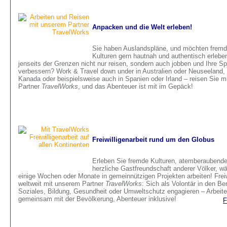
Anpacken und die Welt erleben!
Sie haben Auslandspläne, und möchten fremd
Kulturen gern hautnah und authentisch erleb
jenseits der Grenzen nicht nur reisen, sondern auch jobben und Ihre S
verbessern? Work & Travel down under in Australien oder Neuseeland, 
Kanada oder beispielsweise auch in Spanien oder Irland – reisen Sie 
Partner
TravelWorks
, und das Abenteuer ist mit im Gepäck!
Freiwilligenarbeit rund um den Globus
Erleben Sie fremde Kulturen, atemberaubende
herzliche Gastfreundschaft anderer Völker, wä
einige Wochen oder Monate in gemeinnützigen Projekten arbeiten! Freiw
weltweit mit unserem Partner
TravelWorks
: Sich als Volontär in den Be
Soziales, Bildung, Gesundheit oder Umweltschutz engagieren – Arbeite
gemeinsam mit der Bevölkerung, Abenteuer inklusive!
F