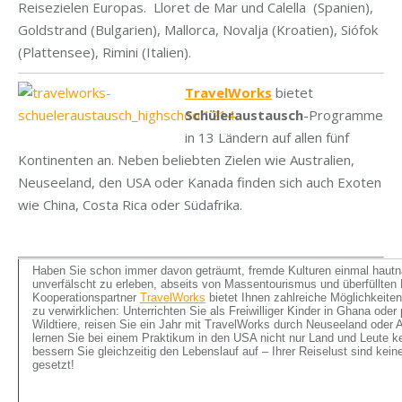
Reisezielen Europas. Lloret de Mar und Calella (Spanien),
Goldstrand (Bulgarien), Mallorca, Novalja (Kroatien), Siófok
(Plattensee), Rimini (Italien).
TravelWorks
bietet
Schüleraustausch
-Programme
in 13 Ländern auf allen fünf
Kontinenten an. Neben beliebten Zielen wie Australien,
Neuseeland, den USA oder Kanada finden sich auch Exoten
wie China, Costa Rica oder Südafrika.
Haben Sie schon immer davon geträumt, fremde Kulturen einmal haut
unverfälscht zu erleben, abseits von Massentourismus und überfüllten
Kooperationspartner
TravelWorks
bietet Ihnen zahlreiche Möglichkeite
zu verwirklichen: Unterrichten Sie als Freiwilliger Kinder in Ghana oder
Wildtiere, reisen Sie ein Jahr mit TravelWorks durch Neuseeland oder A
lernen Sie bei einem Praktikum in den USA nicht nur Land und Leute 
bessern Sie gleichzeitig den Lebenslauf auf – Ihrer Reiselust sind kei
gesetzt!