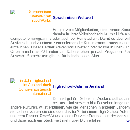
Sprachreisen Weltweit
Es gibt viele Möglichkeiten, eine fremde Spra
daheim in Ihrer Volkshochschule, mit Hilfe ei
Computerlernprogramms oder auch per Fernstudium. Damit es aber wir
Austausch und zu einem Kennenlernen der Kultur kommt, muss man in
eintauchen. Unser Partner
TravelWorks
bietet Sprachkurse in über 70 
Orten in mehr als 20 Ländern an. Dabei stehen, je nach Programm, 7 
Auswahl. Sprachkurse gibt es für beinahe jedes Alter!
Highschool-Jahr im Ausland
Du hast gehört, Schule im Ausland soll so and
bei uns. Und sowieso bist Du schon lange neu
andere Kulturen, willst erkunden, wie die Menschen in anderen Ländern
sie lachen, warum sie dies oder das tun? Bei einem High School Aufent
unserem Partner
TravelWorks
kannst Du viele Freunde aus der ganzen 
und dabei auch ein Stück weit mehr über Dich erfahren!
Sc