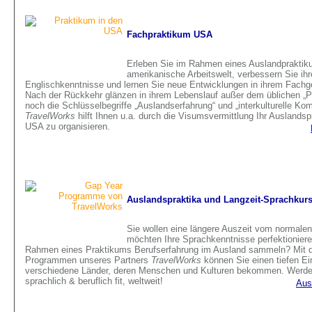
Fachpraktikum USA
Erleben Sie im Rahmen eines Auslandpraktik
amerikanische Arbeitswelt, verbessern Sie ihr
Englischkenntnisse und lernen Sie neue Entwicklungen in ihrem Fachg
Nach der Rückkehr glänzen in ihrem Lebenslauf außer dem üblichen „P
noch die Schlüsselbegriffe „Auslandserfahrung“ und „interkulturelle Ko
TravelWorks
hilft Ihnen u.a. durch die Visumsvermittlung Ihr Auslands
USA zu organisieren.
Auslandspraktika und Langzeit-Sprachkur
Sie wollen eine längere Auszeit vom normalen
möchten Ihre Sprachkenntnisse perfektioniere
Rahmen eines Praktikums Berufserfahrung im Ausland sammeln? Mit 
Programmen unseres Partners
TravelWorks
können Sie einen tiefen Ein
verschiedene Länder, deren Menschen und Kulturen bekommen. Werde
sprachlich & beruflich fit, weltweit!
Aus