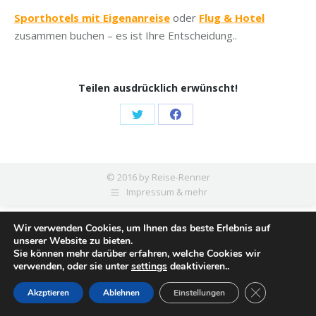
Sporthotels mit Eigenanreise
oder
Flug & Hotel
zusammen buchen – es ist Ihre Entscheidung..
Teilen ausdrücklich erwünscht!
Share
Share
on
on
Twitter
Facebook
© 2016 by Reise-Renner
Impressum & mehr
Wir verwenden Cookies, um Ihnen das beste Erlebnis auf
unserer Website zu bieten.
Sie können mehr darüber erfahren, welche Cookies wir
verwenden, oder sie unter
settings
deaktivieren..
Close GDPR C
Akzptieren
Ablehnen
Einstellungen