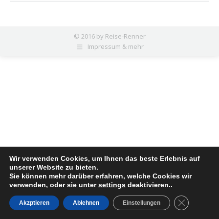
© 2016 by Reise-Renner
Impressum & mehr
Wir verwenden Cookies, um Ihnen das beste Erlebnis auf
unserer Website zu bieten.
Sie können mehr darüber erfahren, welche Cookies wir
verwenden, oder sie unter
settings
deaktivieren..
Close GDPR
Akzptieren
Ablehnen
Einstellungen