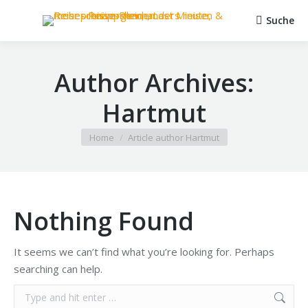
Suche
Search:
Author Archives:
Hartmut
You are here:
Home
Article author Hartmut
Nothing Found
It seems we can’t find what you’re looking for. Perhaps
searching can help.
Search: